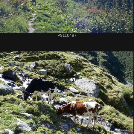
P9110497