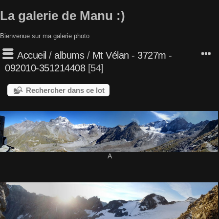
La galerie de Manu :)
Bienvenue sur ma galerie photo
Accueil
/
albums
/
Mt Vélan - 3727m -
092010-351214408
54
Rechercher dans ce lot
A