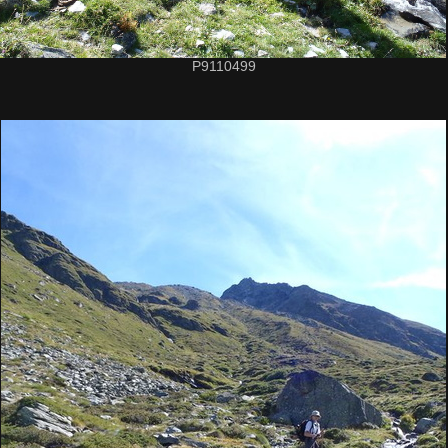
P9110499