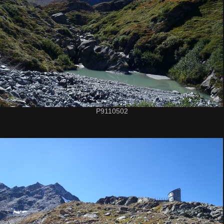
P9110502