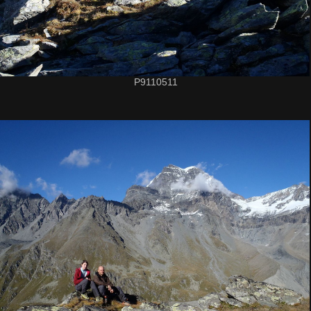
P9110511