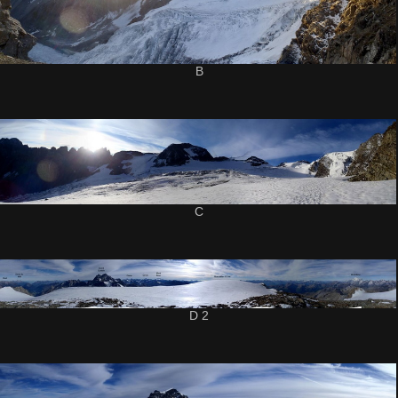
B
C
D 2