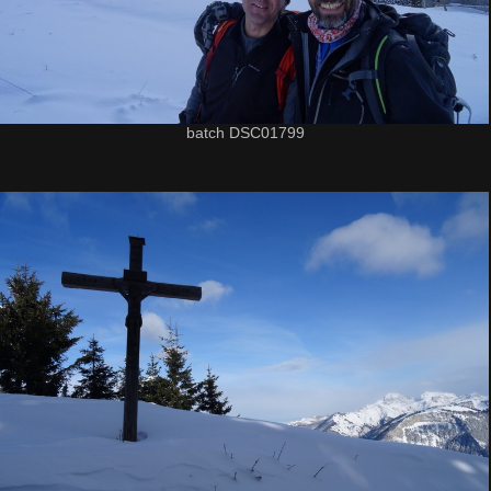
batch DSC01799