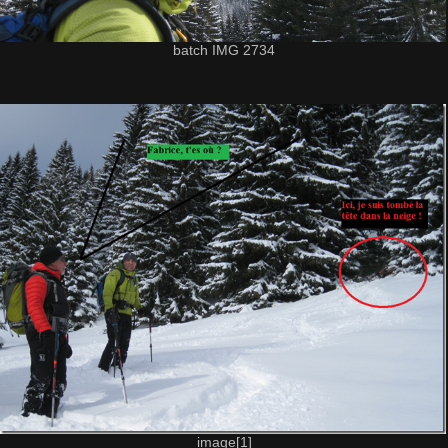
batch IMG 2734
image[1]