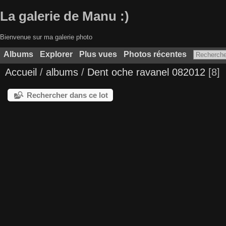
La galerie de Manu :)
Bienvenue sur ma galerie photo
Albums
Explorer
Plus vues
Photos récentes
Accueil
/
albums
/
Dent oche ravanel 082012
8
Rechercher dans ce lot