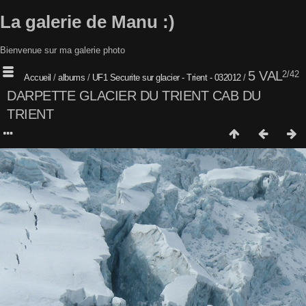
La galerie de Manu :)
Bienvenue sur ma galerie photo
5 VAL
2/42
Accueil
/
albums
/
UF1 Securite sur glacier - Trient - 032012
/
DARPETTE GLACIER DU TRIENT CAB DU
TRIENT