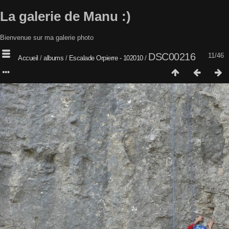
La galerie de Manu :)
Bienvenue sur ma galerie photo
DSC00216
11/46
Accueil
/
albums
/
Escalade Orpierre - 102010
/